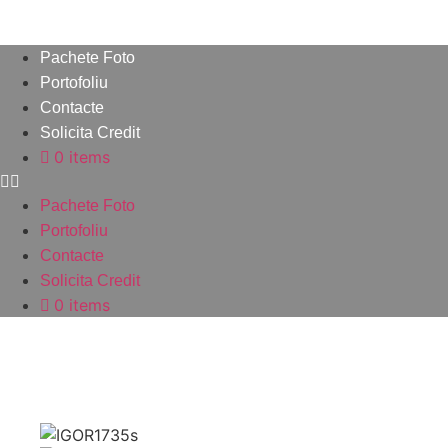
Sari
la
Pachete Foto
conținut
Portofoliu
Contacte
Solicita Credit
0 items
Pachete Foto
Portofoliu
Contacte
Solicita Credit
0 items